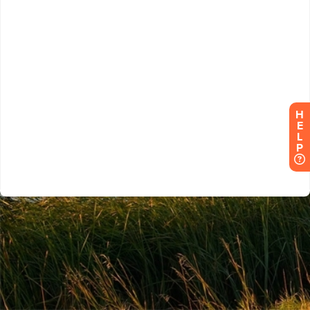
H
E
L
P